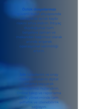
Özlük dosyalarınızı
güvenli bulut altyapısında
saklayarak evrak kaybı
riskini sıfıra indirin. İhtiyaç
duyduğunuz tüm
belgelere zaman ve
mekandan bağımsız olarak
anında erişerek
operasyonel verimliliği
artırın.
İzin
taleplerini ve onay
mekanizmalarını dijital
ortama taşıyarak
süreçlerinizi hızlandırın.
Online takip ve raporlama
ile İK yönetiminde tam
şeffaflık ve izlenebilirlik
sağlayın.