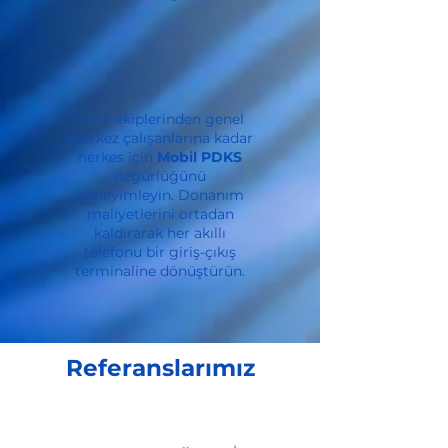
Saha ekiplerinden genel
merkez çalışanlarına kadar
herkes için
Mobil PDKS
özgürlüğünü
deneyimleyin. Donanım
maliyetlerini ortadan
kaldırarak her akıllı
telefonu bir giriş-çıkış
terminaline dönüştürün.
Referanslarımız