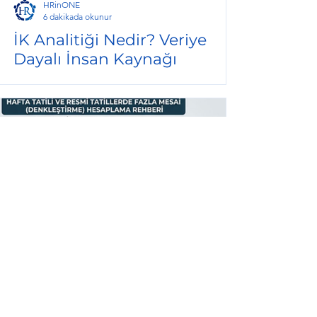
HRinONE
6 dakikada okunur
İK Analitiği Nedir? Veriye
Dayalı İnsan Kaynağı
Planlaması Nasıl Yapılır?
HRinONE
6 dakikada okunur