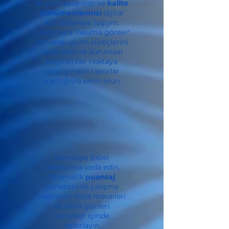
İK politikalarınızı ve
kalite
dokümanlarınızı
dijital
kütüphaneye taşıyın.
Çalışanlara "okuma görevi"
atayarak uyum süreçlerini
takip edin ve kurumsal
bilginin her noktaya
ulaştığından raporlar
aracılığıyla emin olun.
Karmaşık Excel
tablolarına veda edin.
Otomatik
puantaj
yönetimi ile çalışma
saatlerini, fazla mesaileri
ve eksik günleri
saniyeler içinde
raporlayın.