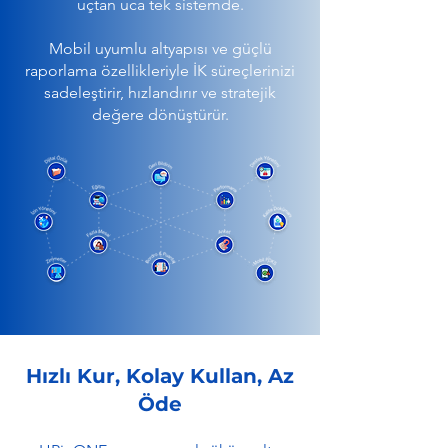
uçtan uca tek sistemde.
Mobil uyumlu altyapısı ve güçlü
raporlama özellikleriyle İK süreçlerinizi
sadeleştirir, hızlandırır ve stratejik
değere dönüştürür.
Hızlı Kur, Kolay Kullan, Az
Öde