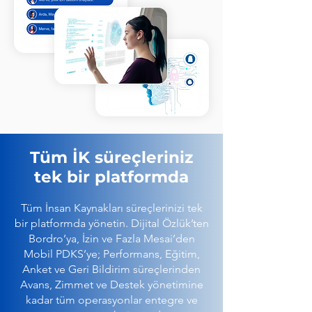
Tüm İK süreçleriniz
tek bir platformda
Tüm İnsan Kaynakları süreçlerinizi tek
bir platformda yönetin. Dijital Özlük’ten
Bordro’ya, İzin ve Fazla Mesai’den
Mobil PDKS’ye; Performans, Eğitim,
Anket ve Geri Bildirim süreçlerinden
Avans, Zimmet ve Destek yönetimine
kadar tüm operasyonlar entegre ve