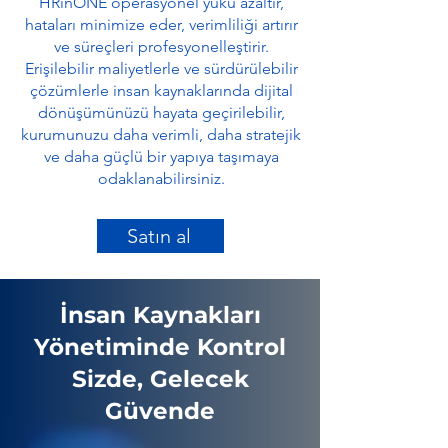
HRinONE operasyonel yükü azaltır,
hataları minimize eder, verimliliği artırır
ve süreçleri profesyonelleştirir.
Erişilebilir maliyetlerle ve sürdürülebilir
çözümlerle insan kaynaklarında dijital
dönüşümünüzü hayata geçirilebilir,
kurumunuzu daha verimli, daha stratejik
ve daha güçlü bir yapıya taşımaya
odaklanabilirsiniz.
Satın al
İnsan Kaynakları
Yönetiminde Kontrol
Sizde, Gelecek
Güvende