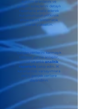
Katılım oranlarını ve
gelişim süreçlerini detaylı
raporlarla analiz ederek
kurumunuzun yetkinlik
envanterini sistematik
olarak yükseltin.
Çalışan verilerini karmaşık
tablolar yerine anlaşılır,
görsel ve anlık
analitik
raporlarla
takip edin. İK
kararlarınızı varsayımlara
değil, gerçek verilere
dayandırın.