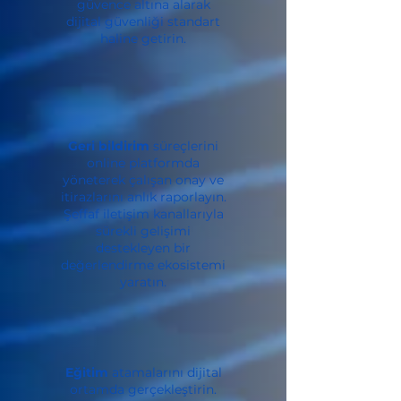
güvence altına alarak
dijital güvenliği standart
haline getirin.
Geri bildirim
süreçlerini
online platformda
yöneterek çalışan onay ve
itirazlarını anlık raporlayın.
Şeffaf iletişim kanallarıyla
sürekli gelişimi
destekleyen bir
değerlendirme ekosistemi
yaratın.
Eğitim
atamalarını dijital
ortamda gerçekleştirin.