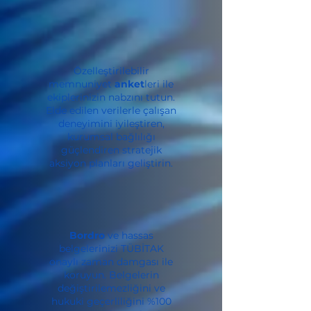
Özelleştirilebilir
memnuniyet
anket
leri ile
ekiplerinizin nabzını tutun.
Elde edilen verilerle çalışan
deneyimini iyileştiren,
kurumsal bağlılığı
güçlendiren stratejik
aksiyon planları geliştirin.
Bordro
ve hassas
belgelerinizi TÜBİTAK
onaylı zaman damgası ile
koruyun. Belgelerin
değiştirilemezliğini ve
hukuki geçerliliğini %100