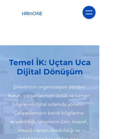
HRinONE
Temel İK: Uçtan Uca
Dijital Dönüşüm
Şirketinizin organizasyon yapısını
kurun, çalışanlarınızın özlük ve kariyer
bilgilerini dijital ortamda yönetin.
Çalışanlarınızın kendi bilgilerine
erişebildiği, taleplerini (izin, masraf,
mesai) cepten iletebildiği ve
yöneticilerin her yerden onay