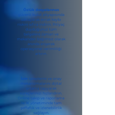
Özlük dosyalarınızı
güvenli bulut altyapısında
saklayarak evrak kaybı
riskini sıfıra indirin. İhtiyaç
duyduğunuz tüm
belgelere zaman ve
mekandan bağımsız olarak
anında erişerek
operasyonel verimliliği
artırın.
İzin
taleplerini ve onay
mekanizmalarını dijital
ortama taşıyarak
süreçlerinizi hızlandırın.
Online takip ve raporlama
ile İK yönetiminde tam
şeffaflık ve izlenebilirlik
sağlayın.