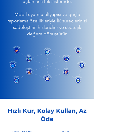
uçtan uca tek sistemde.
Mobil uyumlu altyapısı ve güçlü
raporlama özellikleriyle İK süreçlerinizi
sadeleştirir, hızlandırır ve stratejik
değere dönüştürür.
Hızlı Kur, Kolay Kullan, Az
Öde