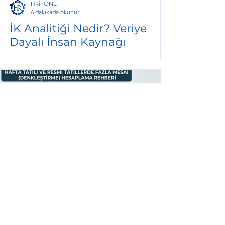
HRinONE
6 dakikada okunur
İK Analitiği Nedir? Veriye
Dayalı İnsan Kaynağı
Planlaması Nasıl Yapılır?
HRinONE
6 dakikada okunur