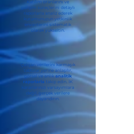
Katılım oranlarını ve
gelişim süreçlerini detaylı
raporlarla analiz ederek
kurumunuzun yetkinlik
envanterini sistematik
olarak yükseltin.
Çalışan verilerini karmaşık
tablolar yerine anlaşılır,
görsel ve anlık
analitik
raporlarla
takip edin. İK
kararlarınızı varsayımlara
değil, gerçek verilere
dayandırın.