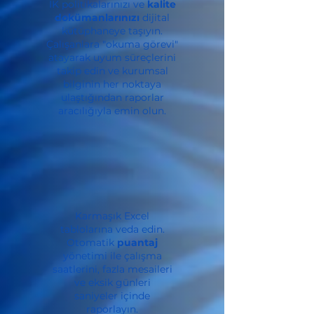
İK politikalarınızı ve
kalite
dokümanlarınızı
dijital
kütüphaneye taşıyın.
Çalışanlara "okuma görevi"
atayarak uyum süreçlerini
takip edin ve kurumsal
bilginin her noktaya
ulaştığından raporlar
aracılığıyla emin olun.
Karmaşık Excel
tablolarına veda edin.
Otomatik
puantaj
yönetimi ile çalışma
saatlerini, fazla mesaileri
ve eksik günleri
saniyeler içinde
raporlayın.