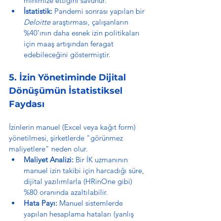
minimize ettiğini savunur.
İstatistik:
 Pandemi sonrası yapılan bir 
Deloitte
 araştırması, çalışanların 
%40’ının daha esnek izin politikaları 
için maaş artışından feragat 
edebileceğini göstermiştir.
5. İzin Yönetiminde Dijital 
Dönüşümün İstatistiksel 
Faydası
İzinlerin manuel (Excel veya kağıt form) 
yönetilmesi, şirketlerde "görünmez 
maliyetlere" neden olur.
Maliyet Analizi:
 Bir İK uzmanının 
manuel izin takibi için harcadığı süre, 
dijital yazılımlarla (HRinOne gibi) 
%80 oranında azaltılabilir.
Hata Payı:
 Manuel sistemlerde 
yapılan hesaplama hataları (yanlış 