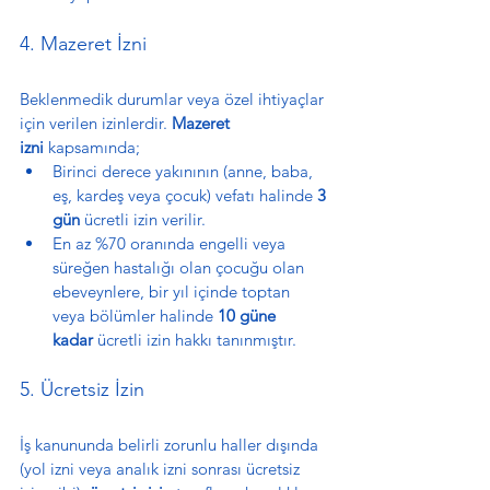
4. Mazeret İzni
Beklenmedik durumlar veya özel ihtiyaçlar 
için verilen izinlerdir. 
Mazeret 
izni
 kapsamında;
Birinci derece yakınının (anne, baba, 
eş, kardeş veya çocuk) vefatı halinde 
3 
gün
 ücretli izin verilir.
En az %70 oranında engelli veya 
süreğen hastalığı olan çocuğu olan 
ebeveynlere, bir yıl içinde toptan 
veya bölümler halinde 
10 güne 
kadar
 ücretli izin hakkı tanınmıştır.
5. Ücretsiz İzin
İş kanununda belirli zorunlu haller dışında 
(yol izni veya analık izni sonrası ücretsiz 