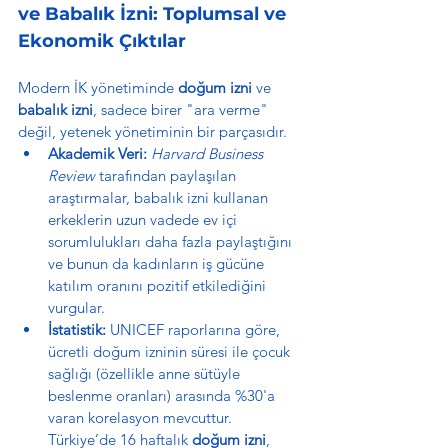
ve Babalık İzni: Toplumsal ve 
Ekonomik Çıktılar
Modern İK yönetiminde 
doğum izni
 ve 
babalık izni
, sadece birer "ara verme" 
değil, yetenek yönetiminin bir parçasıdır.
Akademik Veri:
Harvard Business 
Review
 tarafından paylaşılan 
araştırmalar, babalık izni kullanan 
erkeklerin uzun vadede ev içi 
sorumlulukları daha fazla paylaştığını 
ve bunun da kadınların iş gücüne 
katılım oranını pozitif etkilediğini 
vurgular.
İstatistik:
 UNICEF raporlarına göre, 
ücretli doğum izninin süresi ile çocuk 
sağlığı (özellikle anne sütüyle 
beslenme oranları) arasında %30'a 
varan korelasyon mevcuttur. 
Türkiye’de 16 haftalık 
doğum izni
, 