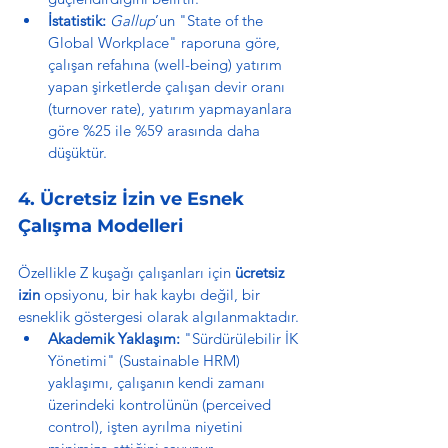
İstatistik:
Gallup
’un "State of the 
Global Workplace" raporuna göre, 
çalışan refahına (well-being) yatırım 
yapan şirketlerde çalışan devir oranı 
(turnover rate), yatırım yapmayanlara 
göre %25 ile %59 arasında daha 
düşüktür.
4. Ücretsiz İzin ve Esnek 
Çalışma Modelleri
Özellikle Z kuşağı çalışanları için 
ücretsiz 
izin
 opsiyonu, bir hak kaybı değil, bir 
esneklik göstergesi olarak algılanmaktadır.
Akademik Yaklaşım:
 "Sürdürülebilir İK 
Yönetimi" (Sustainable HRM) 
yaklaşımı, çalışanın kendi zamanı 
üzerindeki kontrolünün (perceived 
control), işten ayrılma niyetini 