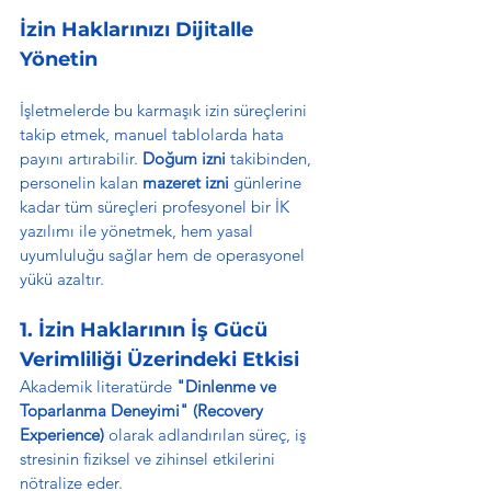
İzin Haklarınızı Dijitalle 
Yönetin
İşletmelerde bu karmaşık izin süreçlerini 
takip etmek, manuel tablolarda hata 
payını artırabilir. 
Doğum izni
 takibinden, 
personelin kalan 
mazeret izni
 günlerine 
kadar tüm süreçleri profesyonel bir İK 
yazılımı ile yönetmek, hem yasal 
uyumluluğu sağlar hem de operasyonel 
yükü azaltır.
1. İzin Haklarının İş Gücü 
Verimliliği Üzerindeki Etkisi
Akademik literatürde 
"Dinlenme ve 
Toparlanma Deneyimi" (Recovery 
Experience)
 olarak adlandırılan süreç, iş 
stresinin fiziksel ve zihinsel etkilerini 
nötralize eder.