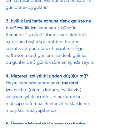
izin statüsündedir. Memurlarda bu süre 10 
gün olarak uygulanır.
3. Evlilik izni hafta sonuna denk gelirse ne 
olur?
Evlilik izni
 kanunen 3 gündür. 
Kanunda "iş günü" ibaresi yer almadığı 
için, iznin başladığı tarihten itibaren 
kesintisiz 3 gün olarak hesaplanır. Eğer 
hafta sonu tatil günlerinize denk gelirse, 
bu günler de 3 günlük sürenin içinde sayılır.
4. Mazeret izni yıllık izinden düşülür mü?
Hayır, kanunda tanımlanan 
mazeret 
izni
 hakları (ölüm, doğum, evlilik vb.) 
çalışanın yıllık ücretli izin haklarından 
mahsup edilemez. Bunlar ek haklardır ve 
maaş kesintisi yapılamaz.
5. Ücretsiz izin talebi işveren tarafından 
reddedilebilir mi?
 Evet, kanunda zorunlu 
tutulan haller (örneğin doğum sonrası 6 