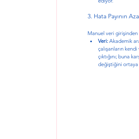
ediyor.
3. Hata Payının Az
Manuel veri girişinden 
Veri:
 Akademik ara
çalışanların kendi 
çıktığını; buna ka
değiştiğini ortaya