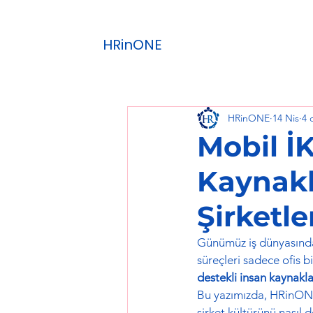
HRinONE
HRinONE
14 Nis
4 
Mobil İ
Kaynakla
Şirketl
Günümüz iş dünyasında hı
süreçleri sadece ofis bi
destekli insan kaynaklar
Bu yazımızda, HRinONE
şirket kültürünü nasıl d