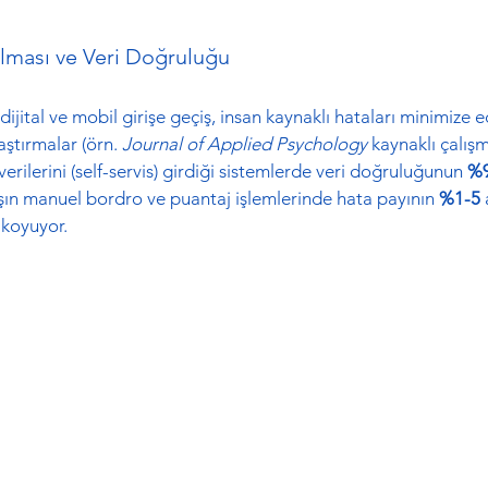
alması ve Veri Doğruluğu
dijital ve mobil girişe geçiş, insan kaynaklı hataları minimize e
ştırmalar (örn. 
Journal of Applied Psychology
 kaynaklı çalışm
verilerini (self-servis) girdiği sistemlerde veri doğruluğunun 
%9
rşın manuel bordro ve puantaj işlemlerinde hata payının 
%1-5
 koyuyor.