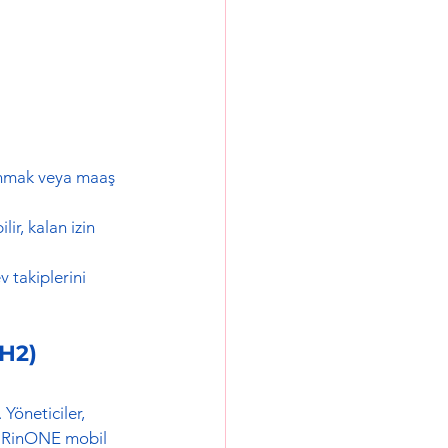
lunmak veya maaş 
ir, kalan izin 
 takiplerini 
(H2)
Yöneticiler, 
HRinONE mobil 