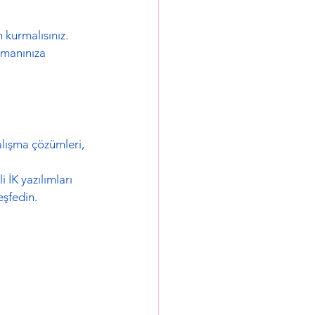
kurmalısınız. 
tmanınıza 
alışma çözümleri, 
 İK yazılımları 
keşfedin.