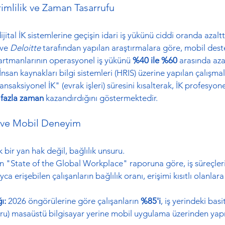
imlilik ve Zaman Tasarrufu
ital İK sistemlerine geçişin idari iş yükünü ciddi oranda azalttı
 ve 
Deloitte
 tarafından yapılan araştırmalara göre, mobil destek
partmanlarının operasyonel iş yükünü 
%40 ile %60
 arasında aza
 İnsan kaynakları bilgi sistemleri (HRIS) üzerine yapılan çalışmal
ansaksiyonel İK" (evrak işleri) süresini kısalterak, İK profesyone
fazla zaman
 kazandırdığını göstermektedir.
ğı ve Mobil Deneyim
ık bir yan hak değil, bağlılık unsuru.
un "State of the Global Workplace" raporuna göre, iş süreçler
ca erişebilen çalışanların bağlılık oranı, erişimi kısıtlı olanlar
ı:
 2026 öngörülerine göre çalışanların 
%85'i
, iş yerindeki basit
yuru) masaüstü bilgisayar yerine mobil uygulama üzerinden yap