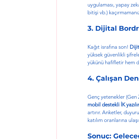
uygulaması, yapay zeka 
bitişi vb.) kaçırmamanız
3. Dijital Bord
Kağıt israfına son! 
Diji
yüksek güvenlikli şifr
yükünü hafifletir hem 
4. Çalışan Den
Genç yetenekler (Gen Z 
mobil destekli İK yazılı
artırır. Anketler, duyu
katılım oranlarına ulaşı
Sonuç: Geleceğ