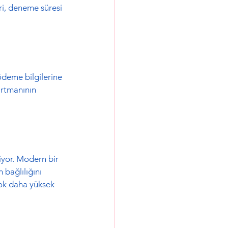
ri, deneme süresi 
ödeme bilgilerine 
artmanının 
iyor. Modern bir 
 bağlılığını 
çok daha yüksek 