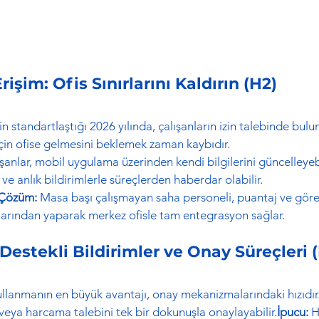
rişim: Ofis Sınırlarını Kaldırın (H2)
n standartlaştığı 2026 yılında, çalışanların izin talebinde bu
in ofise gelmesini beklemek zaman kaybıdır.
ışanlar, mobil uygulama üzerinden kendi bilgilerini güncelleyebil
 ve anlık bildirimlerle süreçlerden haberdar olabilir.
n Çözüm:
 Masa başı çalışmayan saha personeli, puantaj ve görev
arından yaparak merkez ofisle tam entegrasyon sağlar.
Destekli Bildirimler ve Onay Süreçleri 
ullanmanın en büyük avantajı, onay mekanizmalarındaki hızıdır. 
 veya harcama talebini tek bir dokunuşla onaylayabilir.
İpucu:
 