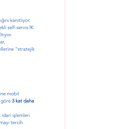
ğını kanıtlıyor.
li self-servis İK 
ltıyor.
ar, 
llerine "stratejik 
ine mobil 
a göre 
3 kat daha 
 idari işlemleri 
mayı tercih 