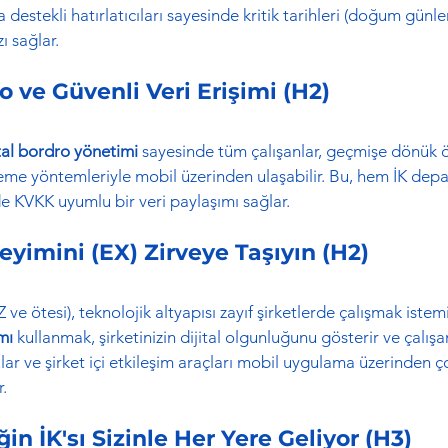
destekli hatırlatıcıları sayesinde kritik tarihleri (doğum günle
ı sağlar.
ro ve Güvenli Veri Erişimi (H2)
tal bordro yönetimi
 sayesinde tüm çalışanlar, geçmişe dönük 
eleme yöntemleriyle mobil üzerinden ulaşabilir. Bu, hem İK dep
de KVKK uyumlu bir veri paylaşımı sağlar.
eyimini (EX) Zirveye Taşıyın (H2)
ve ötesi), teknolojik altyapısı zayıf şirketlerde çalışmak istem
mı
 kullanmak, şirketinizin dijital olgunluğunu gösterir ve çalışan
rular ve şirket içi etkileşim araçları mobil uygulama üzerinden 
r.
in İK'sı Sizinle Her Yere Geliyor (H3)