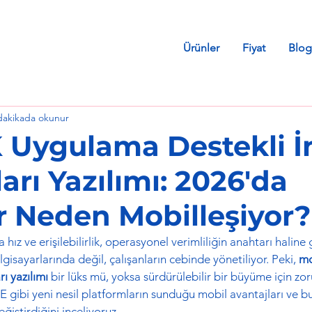
Ürünler
Fiyat
Blog
dakikada okunur
K Uygulama Destekli 
rı Yazılımı: 2026'da
er Neden Mobilleşiyor?
z ve erişilebilirlik, operasyonel verimliliğin anahtarı haline g
lgisayarlarında değil, çalışanların cebinde yönetiliyor. Peki, 
mo
ı yazılımı
 bir lüks mü, yoksa sürdürülebilir bir büyüme için zo
 gibi yeni nesil platformların sunduğu mobil avantajları ve 
eğiştirdiğini inceliyoruz.