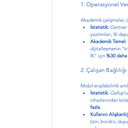
1. Operasyonel Ver
Akademik çalışmalar, dij
İstatistik:
Gartner
yazılımları, İK de
Akademik Temel:
dijitalleşmenin "tr
İK" için 
%30 daha 
2. Çalışan Bağlılı
Mobil erişilebilirlik art
İstatistik:
Gallup
’
cihazlarından kolay
fazla.
Kullanıcı Alışkanlığ
(izin, bordro, du