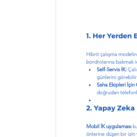
1. Her Yerden E
Hibrit çalışma modelini
bordrolarına bakmak iç
Self-Servis İK:
 Çal
günlerini görebilir
Saha Ekipleri İçi
doğrudan telefonl
2. Yapay Zeka 
Mobil İK uygulaması
 k
önlerine düşen bir izin