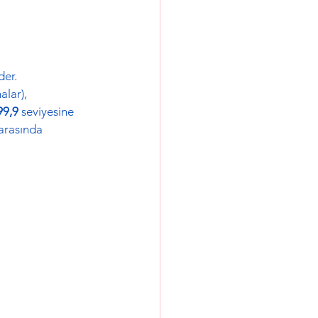
der.
alar), 
9,9
 seviyesine 
 arasında 