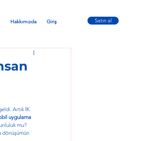
Satın al
Hakkımızda
Giriş
İnsan
eldi. Artık İK 
bil uygulama 
runluluk mu?
bu dönüşümün 