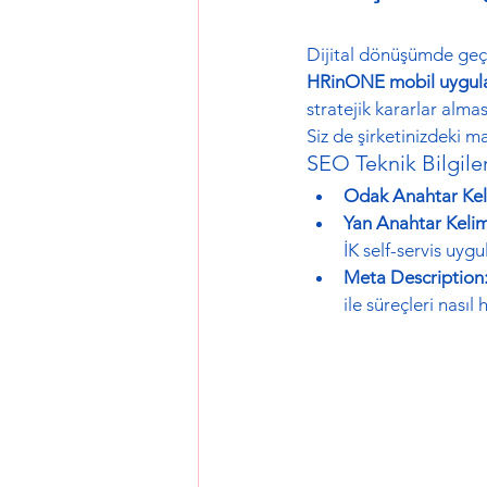
Dijital dönüşümde geç 
HRinONE mobil uygul
stratejik kararlar alma
Siz de şirketinizdeki ma
SEO Teknik Bilgileri
Odak Anahtar Kel
Yan Anahtar Kelim
İK self-servis uyg
Meta Description
ile süreçleri nasıl 