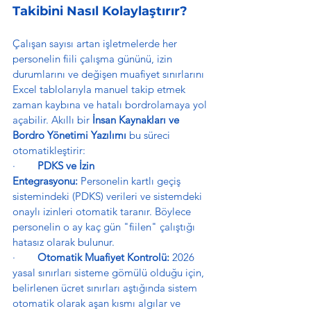
Takibini Nasıl Kolaylaştırır?
Çalışan sayısı artan işletmelerde her 
personelin fiili çalışma gününü, izin 
durumlarını ve değişen muafiyet sınırlarını 
Excel tablolarıyla manuel takip etmek 
zaman kaybına ve hatalı bordrolamaya yol 
açabilir. Akıllı bir 
İnsan Kaynakları ve 
Bordro Yönetimi Yazılımı
 bu süreci 
otomatikleştirir:
·        
PDKS ve İzin 
Entegrasyonu:
 Personelin kartlı geçiş 
sistemindeki (PDKS) verileri ve sistemdeki 
onaylı izinleri otomatik taranır. Böylece 
personelin o ay kaç gün "fiilen" çalıştığı 
hatasız olarak bulunur.
·        
Otomatik Muafiyet Kontrolü:
 2026 
yasal sınırları sisteme gömülü olduğu için, 
belirlenen ücret sınırları aştığında sistem 
otomatik olarak aşan kısmı algılar ve 