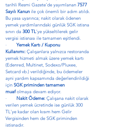
tarihli Resmi Gazete'de yayımlanan 
7577 
Sayılı Kanun
 ile çok önemli bir adım atıldı. 
Bu yasa uyarınca; nakit olarak ödenen 
yemek yardımlarındaki günlük SGK istisna 
sınırı da 
300 TL
’ye yükseltilerek gelir 
vergisi istisnası ile tamamen eşitlendi.
·        
Yemek Kartı / Kuponu 
Kullanımı:
 Çalışanlara yalnızca restoranda 
yemek hizmeti almak üzere yemek kartı 
(Edenred, Multinet, Sodexo/Pluxee, 
Setcard vb.) verildiğinde, bu ödemeler 
ayni yardım kapsamında değerlendirildiği 
için 
SGK priminden tamamen 
muaf
 olmaya devam ediyor.
·        
Nakit Ödeme:
 Çalışana nakit olarak 
verilen yemek ücretinde ise günlük 300 
TL'ye kadar olan kısım hem Gelir 
Vergisinden hem de SGK priminden 
istisnadır.