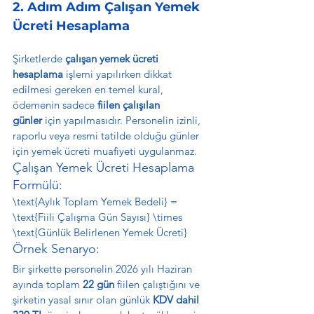
2. Adım Adım Çalışan Yemek 
Ücreti Hesaplama
Şirketlerde 
çalışan yemek ücreti 
hesaplama
 işlemi yapılırken dikkat 
edilmesi gereken en temel kural, 
ödemenin sadece 
fiilen çalışılan 
günler
 için yapılmasıdır. Personelin izinli, 
raporlu veya resmi tatilde olduğu günler 
için yemek ücreti muafiyeti uygulanmaz.
Çalışan Yemek Ücreti Hesaplama 
Formülü:
\text{Aylık Toplam Yemek Bedeli} = 
\text{Fiili Çalışma Gün Sayısı} \times 
\text{Günlük Belirlenen Yemek Ücreti}
Örnek Senaryo:
Bir şirkette personelin 2026 yılı Haziran 
ayında toplam 
22 gün
 fiilen çalıştığını ve 
şirketin yasal sınır olan günlük 
KDV dahil 