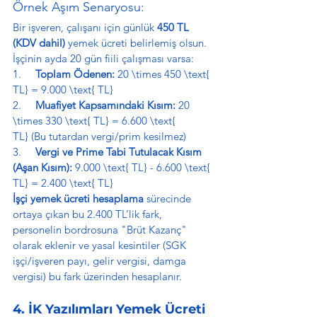
Örnek Aşım Senaryosu:
Bir işveren, çalışanı için günlük 
450 TL 
(KDV dahil)
 yemek ücreti belirlemiş olsun. 
İşçinin ayda 20 gün fiili çalışması varsa:
1.     
Toplam Ödenen:
 20 \times 450 \text{ 
TL} = 9.000 \text{ TL}
2.     
Muafiyet Kapsamındaki Kısım:
 20 
\times 330 \text{ TL} = 6.600 \text{ 
TL} (Bu tutardan vergi/prim kesilmez)
3.     
Vergi ve Prime Tabi Tutulacak Kısım 
(Aşan Kısım):
 9.000 \text{ TL} - 6.600 \text{ 
TL} = 2.400 \text{ TL}
İşçi yemek ücreti hesaplama
 sürecinde 
ortaya çıkan bu 2.400 TL’lik fark, 
personelin bordrosuna "Brüt Kazanç" 
olarak eklenir ve yasal kesintiler (SGK 
işçi/işveren payı, gelir vergisi, damga 
vergisi) bu fark üzerinden hesaplanır.
4. İK Yazılımları Yemek Ücreti 