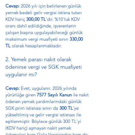
Cevap:
 2026 yılı için belirlenen günlük 
yemek bedeli gelir vergisi istisna tutarı 
KDV hariç 
300,00 TL
'dir. %10'luk KDV 
oranı dahil edildiğinde, işverenlerin 
çalışan başına uygulayabileceği günlük 
maksimum vergi muafiyeti sınırı 
330,00 
TL
 olarak hesaplanmaktadır.
2. Yemek parası nakit olarak 
ödenirse vergi ve SGK muafiyeti 
uygulanır mı?
Cevap:
 Evet, uygulanır. 2026 yılında 
yürürlüğe giren 
7577 Sayılı Kanun
 ile nakit 
ödenen yemek yardımlarındaki günlük 
SGK prim istisnası sınırı da 
300 TL
’ye 
yükseltilmiş ve gelir vergisi istisnası ile 
eşitlenmiştir. Böylece günlük 300 TL'yi 
(KDV hariç) aşmayan nakit yemek 
ödemeleri hem Gelir Vergisinden hem de 