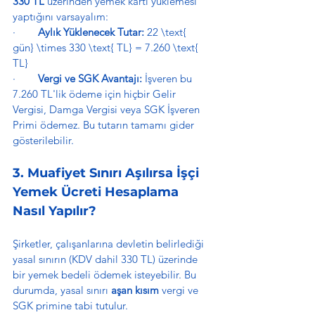
330 TL
 üzerinden yemek kartı yüklemesi 
yaptığını varsayalım:
·        
Aylık Yüklenecek Tutar:
 22 \text{ 
gün} \times 330 \text{ TL} = 7.260 \text{ 
TL}
·        
Vergi ve SGK Avantajı:
 İşveren bu 
7.260 TL'lik ödeme için hiçbir Gelir 
Vergisi, Damga Vergisi veya SGK İşveren 
Primi ödemez. Bu tutarın tamamı gider 
gösterilebilir.
3. Muafiyet Sınırı Aşılırsa İşçi 
Yemek Ücreti Hesaplama 
Nasıl Yapılır?
Şirketler, çalışanlarına devletin belirlediği 
yasal sınırın (KDV dahil 330 TL) üzerinde 
bir yemek bedeli ödemek isteyebilir. Bu 
durumda, yasal sınırı 
aşan kısım
 vergi ve 
SGK primine tabi tutulur.