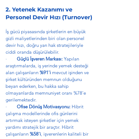
2. Yetenek Kazanımı ve 
Personel Devir Hızı (Turnover)
İş gücü piyasasında şirketlerin en büyük 
gizli maliyetlerinden biri olan personel 
devir hızı, doğru yan hak stratejileriyle 
ciddi oranda düşürülebilir.
·        
Güçlü İşveren Markası:
 Yapılan 
araştırmalarda, iş yerinde yemek desteği 
alan çalışanların 
%91'i
 mevcut işinden ve 
şirket kültüründen memnun olduğunu 
beyan ederken, bu hakka sahip 
olmayanlarda memnuniyet oranı %78'e 
gerilemektedir.
·        
Ofise Dönüş Motivasyonu:
 Hibrit 
çalışma modellerinde ofis günlerini 
artırmak isteyen şirketler için yemek 
yardımı stratejik bir araçtır. Hibrit 
çalışanların 
%58'i
, işverenlerin kaliteli bir 