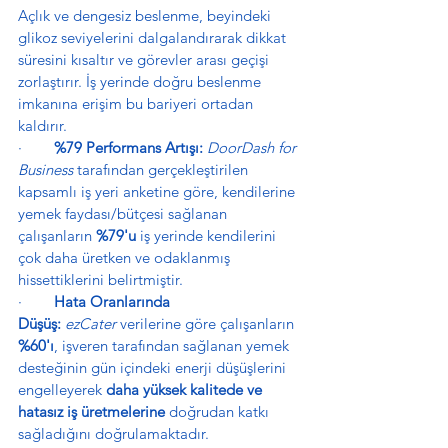
Açlık ve dengesiz beslenme, beyindeki 
glikoz seviyelerini dalgalandırarak dikkat 
süresini kısaltır ve görevler arası geçişi 
zorlaştırır. İş yerinde doğru beslenme 
imkanına erişim bu bariyeri ortadan 
kaldırır.
·        
%79 Performans Artışı:
DoorDash for 
Business
 tarafından gerçekleştirilen 
kapsamlı iş yeri anketine göre, kendilerine 
yemek faydası/bütçesi sağlanan 
çalışanların 
%79'u
 iş yerinde kendilerini 
çok daha üretken ve odaklanmış 
hissettiklerini belirtmiştir.
·        
Hata Oranlarında 
Düşüş:
ezCater
 verilerine göre çalışanların 
%60'ı
, işveren tarafından sağlanan yemek 
desteğinin gün içindeki enerji düşüşlerini 
engelleyerek 
daha yüksek kalitede ve 
hatasız iş üretmelerine
 doğrudan katkı 
sağladığını doğrulamaktadır.