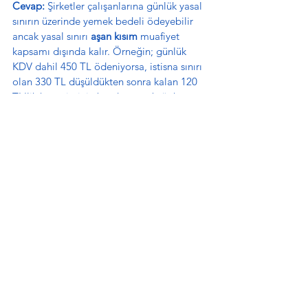
Cevap:
 Şirketler çalışanlarına günlük yasal 
sınırın üzerinde yemek bedeli ödeyebilir 
ancak yasal sınırı 
aşan kısım
 muafiyet 
kapsamı dışında kalır. Örneğin; günlük 
KDV dahil 450 TL ödeniyorsa, istisna sınırı 
olan 330 TL düşüldükten sonra kalan 120 
TL'lik kısım işçinin bordrosuna brüt kazanç 
olarak yansıtılır ve vergilendirilir.
5. Yemek kartı veya yemek kuponu 
kullanımında SGK muafiyeti nasıldır?
Cevap:
 Çalışanlara sadece restoranda 
yemek hizmeti almak ya da yemek kartı 
firmaları (Sodexo/Pluxee, Multinet, 
Edenred vb.) aracılığıyla ayni yardım 
sağlamak üzere verilen yemek kartı 
ödemeleri, 
SGK priminden tamamen 
muaftır
. Bu yöntemde nakit ödemelerdeki 
gibi bir SGK üst sınırı aranmaz, ayni 